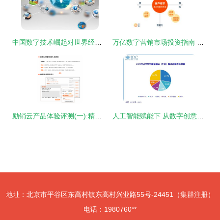
中国数字技术崛起对世界经济的影响探析\n\n正文 近年来，中国数字技术发展迅猛，在移动互联网、人工智能、云计算和区块链等领域取得突破性进展。作为全球数字经济第二大国，中国的数字技术服务不仅推动本国经济转型，而且通过多渠道、多层次，深刻形塑着世界经济的发展格局。以下从三个核心维度探讨其影响。\n一方面，中国的数字技术产品和服务提升了全球市场的链接效率。数字支付接口的全球化赋能移动互联互通；“双循环”战略助推跨境电商和云服务与“一带一路”区域的深度融合；区域性消费者平权基本奠定。这些“软关口”缓解由于次均接入
万亿数字营销市场投资指南 聚焦数字技术服务的核心路径
励销云产品体验评测(一):精准获客篇——信息技术咨询服务的数智化跃迁
人工智能赋能下 从数字创意到金融科技，智能化带来的新机遇
地址：北京市平谷区东高村镇东高村兴业路55号-24451（集群注册）
电话：1980760**