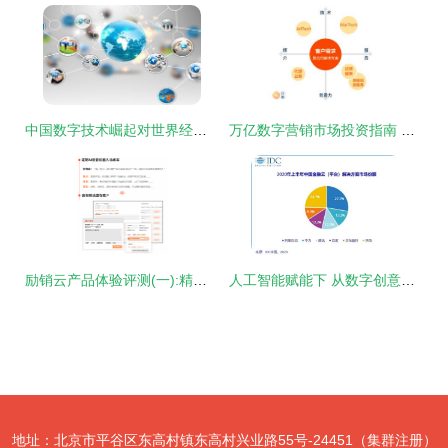
中国数字技术崛起对世界经济的影响探析\n\n正文 近年来，中国数字技术发展迅猛，在移动互联网、人工智能、云计算和区块链等领域取得突破性进展。作为全球数字经济第二大国，中国的数字技术服务不仅推动本国经济转型，而且通过多渠道、多层次，深刻形塑着世界经济的发展格局。以下从三个核心维度探讨其影响。\n一方面，中国的数字技术产品和服务提升了全球市场的链接效率。数字支付接口的全球化赋能移动互联互通；“双循环”战略助推跨境电商和云服务与“一带一路”区域的深度融合；区域性消费者平权基本奠定。这些“软关口”缓解由于次均接入
万亿数字营销市场投资指南 聚焦数字技术服务的核心路径
励销云产品体验评测(一):精准获客篇——信息技术咨询服务的数智化跃迁
人工智能赋能下 从数字创意到金融科技，智能化带来的新机遇
地址：北京市平谷区东高村镇东高村兴业路55号-24451（集群注册）